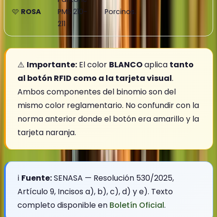
🩷
ROSA
PMS 210-
Porcinos.
211
⚠️
Importante:
El color
BLANCO
aplica
tanto
al botón RFID como a la tarjeta visual
.
Ambos componentes del binomio son del
mismo color reglamentario. No confundir con la
norma anterior donde el botón era amarillo y la
tarjeta naranja.
ℹ️
Fuente:
SENASA — Resolución 530/2025,
Artículo 9, Incisos a), b), c), d) y e). Texto
completo disponible en
Boletín Oficial
.