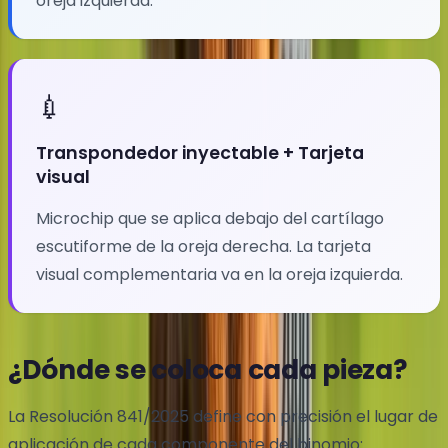
oreja izquierda.
💉
Transpondedor inyectable + Tarjeta
visual
Microchip que se aplica debajo del cartílago
escutiforme de la oreja derecha. La tarjeta
visual complementaria va en la oreja izquierda.
¿Dónde se coloca cada pieza?
La Resolución 841/2025 define con precisión el lugar de
aplicación de cada componente del binomio: