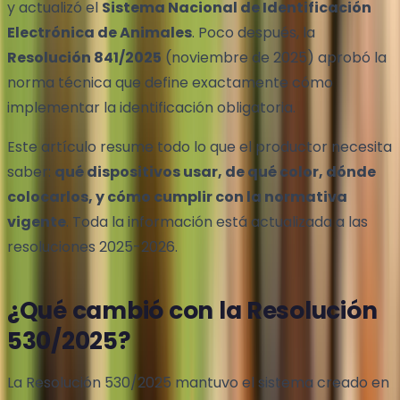
y actualizó el
Sistema Nacional de Identificación
Electrónica de Animales
. Poco después, la
Resolución 841/2025
(noviembre de 2025) aprobó la
norma técnica que define exactamente cómo
implementar la identificación obligatoria.
Este artículo resume todo lo que el productor necesita
saber:
qué dispositivos usar, de qué color, dónde
colocarlos, y cómo cumplir con la normativa
vigente
. Toda la información está actualizada a las
resoluciones 2025-2026.
¿Qué cambió con la Resolución
530/2025?
La Resolución 530/2025 mantuvo el sistema creado en