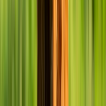
CAMPO
NUEVO
Expertos en grandes animales. Equipamiento y sanidad
bovina diseñados para asegurar la salud de tu ganado
y la rentabilidad de tu campo.