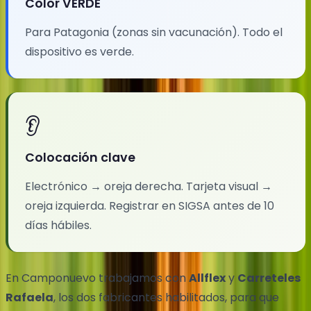
Color VERDE
Para Patagonia (zonas sin vacunación). Todo el
dispositivo es verde.
👂
Colocación clave
Electrónico → oreja derecha. Tarjeta visual →
oreja izquierda. Registrar en SIGSA antes de 10
días hábiles.
En Camponuevo trabajamos con
Allflex
y
Carreteles
Rafaela
, los dos fabricantes habilitados, para que