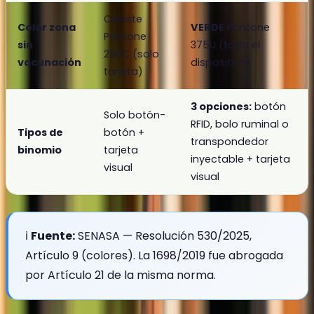
Celeste
Color zona
VERDE
Pantone
Pantone
sin
375U (todo el
298C (solo
vacunación
dispositivo)
tarjeta)
3 opciones:
botón
Solo botón-
RFID, bolo ruminal o
Tipos de
botón +
transpondedor
binomio
tarjeta
inyectable + tarjeta
visual
visual
ℹ️
Fuente:
SENASA — Resolución 530/2025,
Artículo 9 (colores). La 1698/2019 fue abrogada
por Artículo 21 de la misma norma.