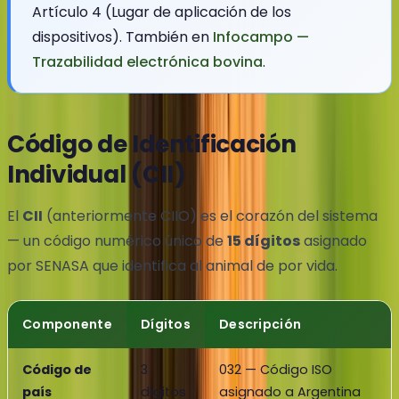
Artículo 4 (Lugar de aplicación de los
dispositivos). También en
Infocampo —
Trazabilidad electrónica bovina
.
Código de Identificación
Individual (CII)
El
CII
(anteriormente CIIO) es el corazón del sistema
— un código numérico único de
15 dígitos
asignado
por SENASA que identifica al animal de por vida.
Componente
Dígitos
Descripción
Código de
3
032 — Código ISO
país
dígitos
asignado a Argentina