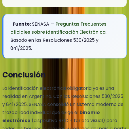
ℹ️
Fuente:
SENASA —
Preguntas Frecuentes
oficiales sobre Identificación Electrónica
.
Basado en las Resoluciones 530/2025 y
841/2025.
Conclusión
La identificación electrónica obligatoria ya es una
realidad en Argentina. Con las Resoluciones 530/2025
y 841/2025, SENASA consolidó un sistema moderno de
trazabilidad individual que exige el
binomio
electrónico
(dispositivo RFID + tarjeta visual) para
todos los bovinos, bubalinos y cérvidos del país a partir