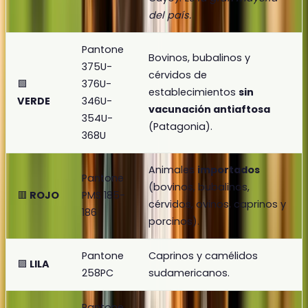
del país.
Pantone
Bovinos, bubalinos y
375U-
cérvidos de
🟩
376U-
establecimientos
sin
VERDE
346U-
vacunación antiaftosa
354U-
(Patagonia).
368U
Animales
importados
Pantone
(bovinos, bubalinos,
🟥
ROJO
PMS 185-
cérvidos, ovinos, caprinos y
186
porcinos).
Pantone
Caprinos y camélidos
🟪
LILA
258PC
sudamericanos.
Pantone