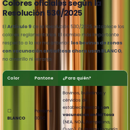
Colores oficiales según la
Resolución 530/2025
El
Artículo 9
de la Resolución 530/2025 establece los
colores reglamentarios. El cambio más importante
respecto a la norma anterior:
los bovinos de zonas
con vacunación antiaftosa ahora usan BLANCO
,
no amarillo ni naranja.
Color
Pantone
¿Para quién?
Bovinos, bubalinos y
cérvidos de
establecimientos
con
⬜
Pantone
vacunación antiaftosa
BLANCO
000C
(NEA, NOA, Pampeana,
Cuyo).
Es la gran mayoría