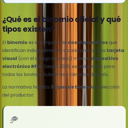
¿Qué es el binomio oficial y qué
tipos existen?
El
binomio
es el conjunto de
dos dispositivos
que
identifican individualmente a cada animal: una
tarjeta
visual
(con el código impreso) más un
dispositivo
electrónico RFID
. Desde 2026, es obligatorio para
todos los bovinos, bubalinos y cérvidos del país.
La normativa habilita
3 tipos de binomio
a elección
del productor:
🥏