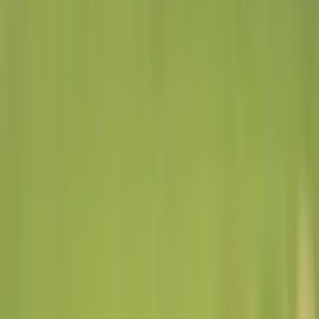
CAMPO
NUEVO
Inicio
Catálogo
Blog
Contacto
Caravanas electrónicas
24 de junio de 2026
•
Camponuevo
Identificación Electrónica
Obligatoria Resolución
1698/19
Inicio
/
Blog
/
Caravanas electrónicas
/
Identificación
Electrónica Obligatoria Resolución 1698/19
Ver Caravanas →