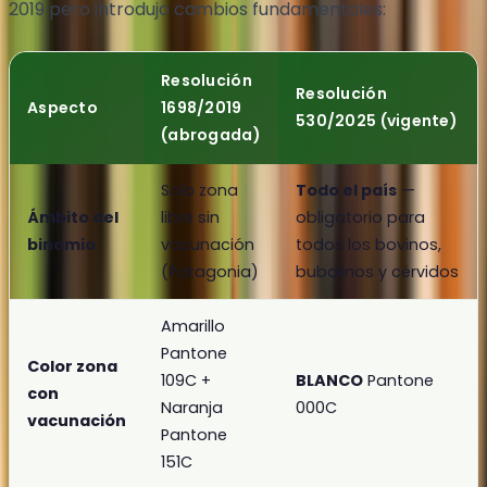
2019 pero introdujo cambios fundamentales:
Resolución
Resolución
Aspecto
1698/2019
530/2025 (vigente)
(abrogada)
Solo zona
Todo el país
—
Ámbito del
libre sin
obligatorio para
binomio
vacunación
todos los bovinos,
(Patagonia)
bubalinos y cérvidos
Amarillo
Pantone
Color zona
109C +
BLANCO
Pantone
con
Naranja
000C
vacunación
Pantone
151C