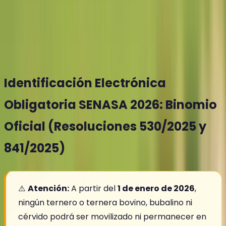
La Resolución SENASA 1698/2019 creó el Sistema
Nacional de Identificación Electrónica de Animales.
Conocé qué dispositivos son obligatorios según tu
región sanitaria.
Identificación Electrónica
Obligatoria SENASA 2026: Binomio
Oficial (Resoluciones 530/2025 y
841/2025)
⚠️
Atención:
A partir del
1 de enero de 2026
,
ningún ternero o ternera bovino, bubalino ni
cérvido podrá ser movilizado ni permanecer en