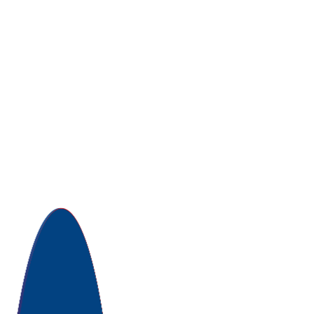
Tecnovax
Zoetis
Over
Ceva/Zoovet