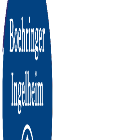
Richmond
Biogenesis Bago
Konig
Boehringer Ingelheim
Tecnovax
Zoetis
Over
Ceva/Zoovet
Richmond
Biogenesis Bago
Konig