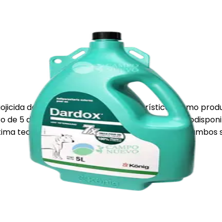
piojicida del mercado. posee 7 características como produ
tiro de 5 días en carne y 24 hs en leche, y su alta biodisp
última tecnología permitiendo el uso del mismo en ambos 