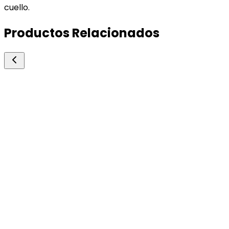
cuello.
Productos Relacionados
Biogenesis Bago
Estreptopendiben
Antibióticos Inyectables
Antibiótico inyectable de amplio espectro y
antitérmico para bovinos y equinos. asociación
sinérgica bifásica de penicilina y estreptomicina 
dipirona y vitamina c.
2 ampollas (polvo y solvente)