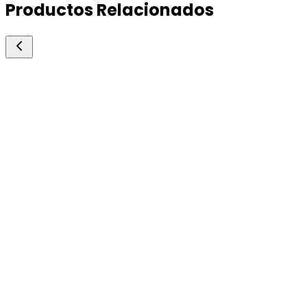
Productos Relacionados
Lider
Jeringa Dial PRO 50c.c.
Jeringas
Jeringa de cuerpo plástico. una jeringa liviana, pr
y ergonómica. con la nueva jeringa dial pro se ob
una dosificación precisa, evitando errores en la
aplicación y por su diseño ergonómico y bajo pes
puede trabajar de manera cómoda incluso en lar
jornadas de trabajo.
1u.
Consultar precio