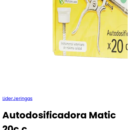
Lider
Jeringas
Autodosificadora Matic
20c.c.