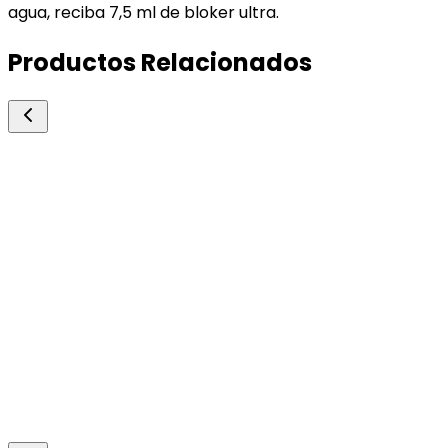
agua, reciba 7,5 ml de bloker ultra.
Productos Relacionados
Richmond
Hepatone
Antidiarreicos y Carminativos
Protector y estimulante de la función hepática
250ml.
Consultar precio