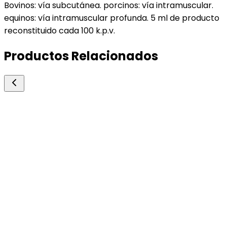
Bovinos: vía subcutánea. porcinos: vía intramuscular.
equinos: vía intramuscular profunda. 5 ml de producto
reconstituido cada 100 k.p.v.
Productos Relacionados
Leon Pharma
Tilmilon 300.
Antibióticos Inyectables
Tilmicosina base 30%. antibiótico macrólido de a
espectro.
100ml
Consultar precio