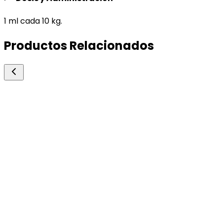
1 ml cada 10 kg.
Productos Relacionados
Over
Overline Large Duo
Antiparasitarios Pour-on
Antiparsitario interno y externo.
5l.
Consultar precio