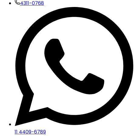
4311-0768
11 4409-6789