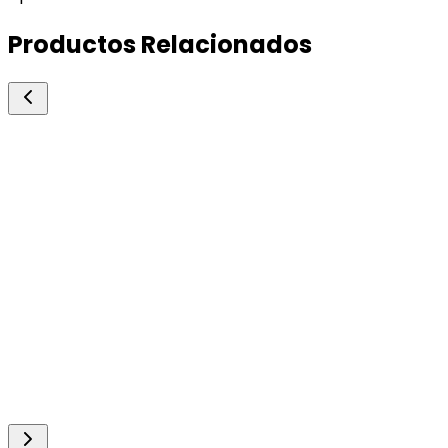
Productos Relacionados
Leon Pharma
Floxanol 5
Antibióticos Inyectables
Antimicrobiano. solución inyectable.
100ml.
Consultar precio