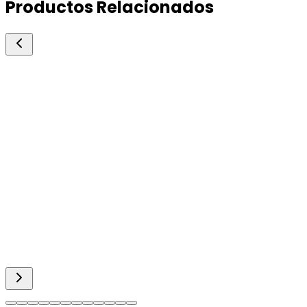
Productos Relacionados
Over
Eprinover
Antiparasitarios Pour-on
Antiparasitario interno y externo.
1l.
Consultar precio