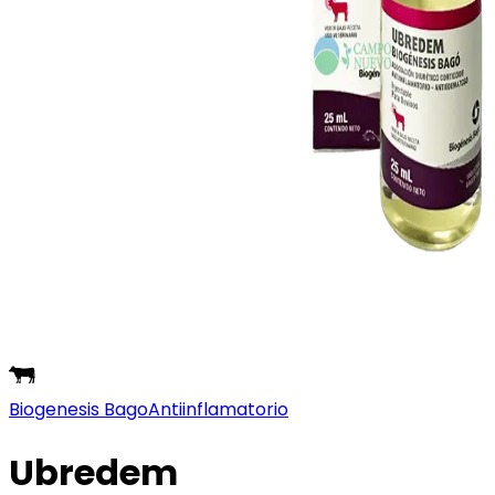
Biogenesis Bago
Antiinflamatorio
Ubredem