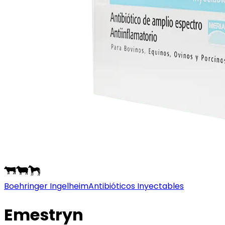
Boehringer Ingelheim
Antibióticos Inyectables
Emestryn