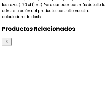
las razas): 70 ui (1 ml) Para conocer con más detalle la
administración del producto, consulte nuestra
calculadora de dosis.
Productos Relacionados
Zoetis
Novormon
Sincronizador de Celo y Reproducción
Gonadotrofina coriónica equina (ecg, pmsg).
20000 UI
Consultar precio