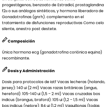
progestágenos, benzoato de Estradiol, prostaglandina
f2α o sus análogos sintéticos, y hormona liberadora de
Gonadotrofinas (gnrh). complemento en el
tratamiento de disfunciones reproductivas Como celo
silente, anestro post destete.
Composición
Única hormona ecg (gonadotrofina coriónica equina)
recombinante.
Dosis y Administración
Dosis para protocolos de iatf Vacas lecheras (holando,
jersey): 140 ui (2 ml) Vacas razas británicas (angus,
hereford): 105-140 ui (1,5 – 2 ml) Vacas cruzadas bos
indicus (brangus, braford): 105 ui (1,2 – 1,5 ml) Vacas
bos indicus (nelore): 84 ui (1,2 ml) Vaquillonas (todas