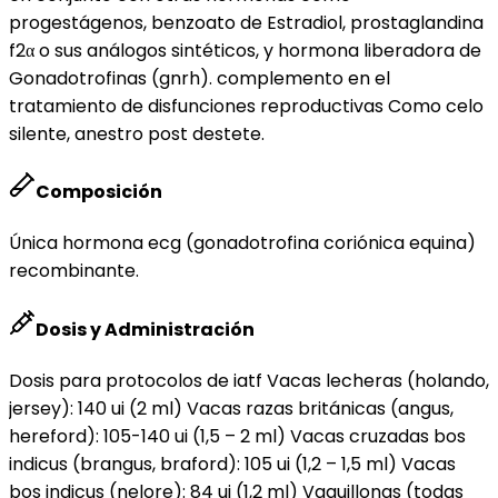
progestágenos, benzoato de Estradiol, prostaglandina
f2α o sus análogos sintéticos, y hormona liberadora de
Gonadotrofinas (gnrh). complemento en el
tratamiento de disfunciones reproductivas Como celo
silente, anestro post destete.
Composición
Única hormona ecg (gonadotrofina coriónica equina)
recombinante.
Dosis y Administración
Dosis para protocolos de iatf Vacas lecheras (holando,
jersey): 140 ui (2 ml) Vacas razas británicas (angus,
hereford): 105-140 ui (1,5 – 2 ml) Vacas cruzadas bos
indicus (brangus, braford): 105 ui (1,2 – 1,5 ml) Vacas
bos indicus (nelore): 84 ui (1,2 ml) Vaquillonas (todas