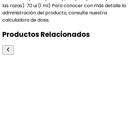
las razas): 70 ui (1 ml) Para conocer con más detalle la
administración del producto, consulte nuestra
calculadora de dosis.
Productos Relacionados
Zoetis
Novormon
Sincronizador de Celo y Reproducción
Gonadotrofina coriónica equina (ecg, pmsg).
20000 UI
Consultar precio