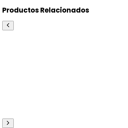
Productos Relacionados
Agro Insumos
Magnecal Plus Zinc
Vitamínicos y Mineralizantes
Suplemento vitamínico, mineral y de aminoácido
500ml.
Consultar precio