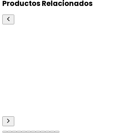
Productos Relacionados
Over
Hidramax
Vitamínicos y Mineralizantes
Rehidratante para terneros
Balde con 60 pomos de 50 ml
Consultar precio