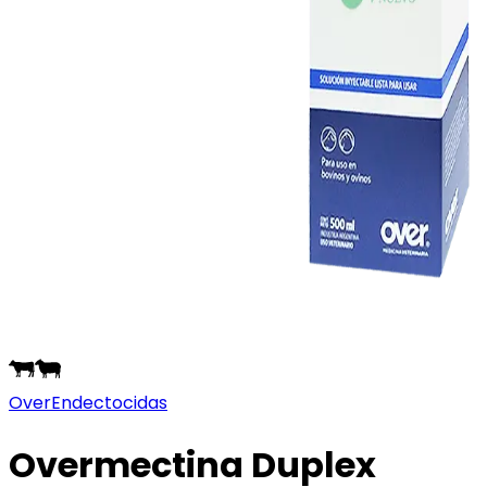
Over
Endectocidas
Overmectina Duplex