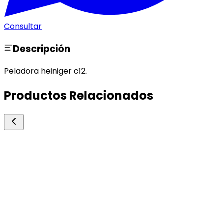
Consultar
Descripción
Peladora heiniger c12.
Productos Relacionados
Biogenesis Bago
Aspersin
Antiparasitarios Externos
Antiparasitario externo formulado a base de