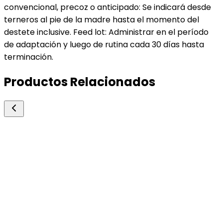
convencional, precoz o anticipado: Se indicará desde
terneros al pie de la madre hasta el momento del
destete inclusive. Feed lot: Administrar en el período
de adaptación y luego de rutina cada 30 días hasta
terminación.
Productos Relacionados
Rio de Janeiro
Tiamina Clorhidrato
Vitamínicos y Mineralizantes
Profilaxis y tratamiento de estados carenciales d
tiamina.