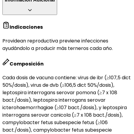
Indicaciones
Providean reproductiva previene infecciones
ayudándolo a producir más terneros cada año.
Composición
Cada dosis de vacuna contiene: virus de ibr (≥107,5 dict
50%/dosis), virus de dvb (≥106,5 dict 50%/dosis),
leptospira interrogans serovar pomona (≥7 x 108
bact./dosis), leptospira interrogans serovar
icterohaemorrhagiae (≥107 bact./dosis), y leptospira
interrogans serovar canicola (≥7 x 108 bact./dosis),
campylobacter fetus subespecie fetus (≥106
bact./dosis), campylobacter fetus subespecie