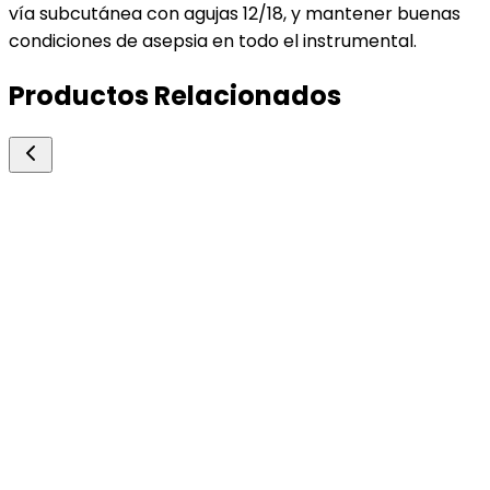
vía subcutánea con agujas 12/18, y mantener buenas
condiciones de asepsia en todo el instrumental.
Productos Relacionados
Rio de Janeiro
Tiamina Clorhidrato
Vitamínicos y Mineralizantes
Profilaxis y tratamiento de estados carenciales d
tiamina.
50ml.
Consultar precio