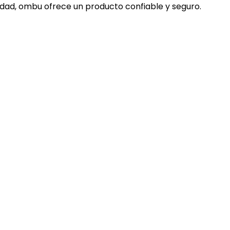
alidad, ombu ofrece un producto confiable y seguro.
mente el efecto de ambos principios activos, dado el
n facilita un correcto mojado y la adherencia de los prin