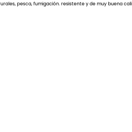
as rurales, pesca, fumigación. resistente y de muy buena c
rmetrina y clorpirifós. esta combinación potencia mutua
y organofosforados. su formulación especial para aspersió
icida, insecticida y mosquicida bovino. melofaguicida ovino