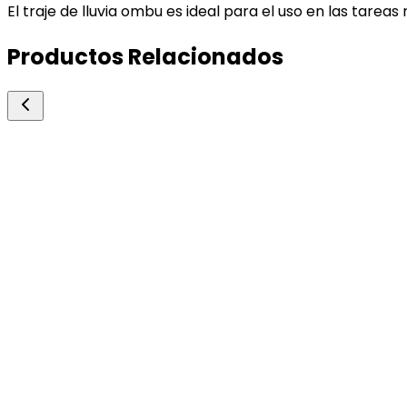
El traje de lluvia ombu es ideal para el uso en las tare
Productos Relacionados
Biogenesis Bago
Aspersin
Antiparasitarios Externos
Antiparasitario externo formulado a base de cipe
sinergismo que producen entre sí los piretroides 
activos a la piel de los animales. antisárnico, pioj
250ml.
Consultar precio