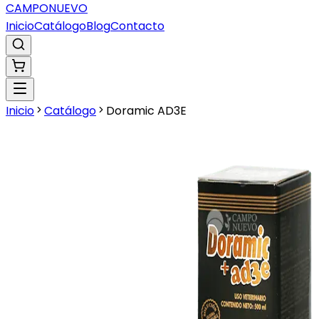
CAMPO
NUEVO
Inicio
Catálogo
Blog
Contacto
Inicio
Catálogo
Doramic AD3E