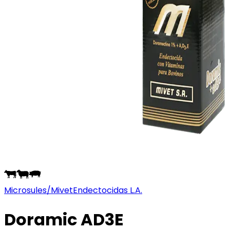
Microsules/Mivet
Endectocidas L.A.
Doramic AD3E