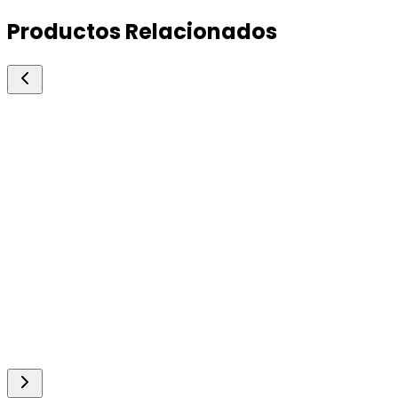
Productos Relacionados
Boehringer Ingelheim
Ivomec Gold
Endectocidas L.A.
Endectocida inyectable en fórmula tixotrópica.
500ml.
$ 73.973,55
+ IVA