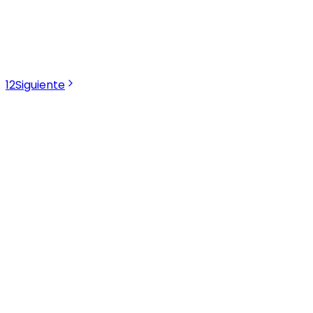
antimicrobiano.
500ml.
Consultar precio
1
2
Siguiente